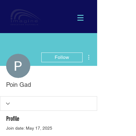
More actions
Follow
Poin Gad
Profile
Join date: May 17, 2025