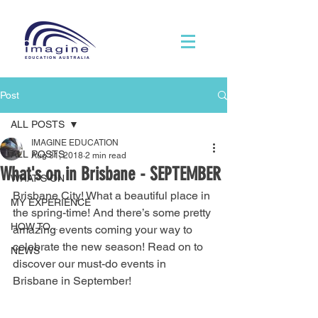
Post
ALL POSTS
IMAGINE EDUCATION
ALL POSTS
Aug 31, 2018
2 min read
What's on in Brisbane - SEPTEMBER
WHAT'S ON
Brisbane City! What a beautiful place in 
MY EXPERIENCE
the spring-time! And there’s some pretty 
HOW TO...
amazing events coming your way to 
celebrate the new season! Read on to 
NEWS
discover our must-do events in 
Brisbane in September!