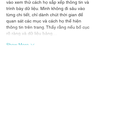
vào xem thử cách họ sắp xếp thông tin và 
trình bày dữ liệu. Mình không đi sâu vào 
từng chi tiết, chỉ dành chút thời gian để 
quan sát các mục và cách họ thể hiện 
thông tin trên trang. Thấy rằng nếu bố cục 
rõ ràng và dữ liệu bảng…
Show More
Like
Reply
minhduy6471
a day ago
Mình vô tình đọc được một số chia sẻ về 
https://cm88seo.com/
 nên cũng vào tham 
khảo thử. Sau khi xem qua vài chuyên mục, 
mình thấy giao diện được sắp xếp khá 
ngăn nắp, nội dung phân chia rõ ràng và 
dễ quan sát. Các thao tác trên trang khá 
đơn giản, chuyển mục thuận tiện và tổng 
thể mang lại cảm giác trải nghiệm tương 
đối ổn.