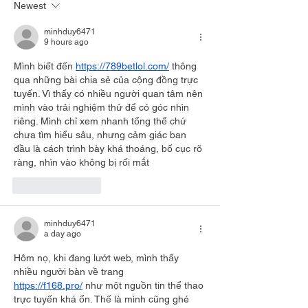
Newest
minhduy6471
9 hours ago
Mình biết đến 
https://789betlol.com/
 thông 
qua những bài chia sẻ của cộng đồng trực 
tuyến. Vì thấy có nhiều người quan tâm nên 
mình vào trải nghiệm thử để có góc nhìn 
riêng. Mình chỉ xem nhanh tổng thể chứ 
chưa tìm hiểu sâu, nhưng cảm giác ban 
đầu là cách trình bày khá thoáng, bố cục rõ 
ràng, nhìn vào không bị rối mắt
Like
Reply
minhduy6471
a day ago
Hôm nọ, khi đang lướt web, mình thấy 
nhiều người bàn về trang 
https://f168.pro/
 như một nguồn tin thể thao 
trực tuyến khá ổn. Thế là mình cũng ghé 